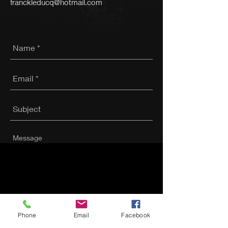
franckleducq@hotmail.com
Send
Phone
Email
Facebook